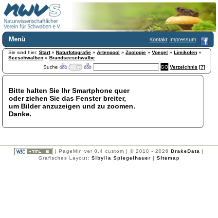
Menü
Kontakt
Impressum
Sie sind hier:
Home
Start
»
Naturfotografie
»
Artenpool
»
Zoologie
»
Voegel
»
Limikolen
»
Seeschwalben
»
Brandseeschwalbe
Wir über uns
Suche
Verzeichnis
[?]
Satzung
+
Mitglied werden
Bitte halten Sie Ihr Smartphone quer
Chronik
oder ziehen Sie das Fenster breiter,
Publikationen
+
um Bilder anzuzeigen und zu zoomen.
Danke.
Programm
Kontakt
Gästebuch
Links
| PageMin ver 0.4 custom | © 2010 - 2026
DrakeData
|
Grafisches Layout:
Sibylla Spiegelhauer
|
Sitemap
Licca liber
Newsletter
Impressum
Datenschutzerklärung
Botanik
+