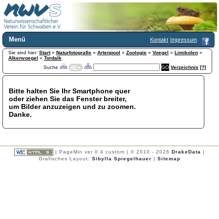
Menü
Kontakt
Impressum
Sie sind hier:
Home
Start
»
Naturfotografie
»
Artenpool
»
Zoologie
»
Voegel
»
Limikolen
»
Alkenvoegel
»
Tordalk
Wir über uns
Suche
Verzeichnis
[?]
Satzung
+
Mitglied werden
Bitte halten Sie Ihr Smartphone quer
Chronik
oder ziehen Sie das Fenster breiter,
Publikationen
+
um Bilder anzuzeigen und zu zoomen.
Danke.
Programm
Kontakt
Gästebuch
Links
| PageMin ver 0.4 custom | © 2010 - 2026
DrakeData
|
Grafisches Layout:
Sibylla Spiegelhauer
|
Sitemap
Licca liber
Newsletter
Impressum
Datenschutzerklärung
Botanik
+