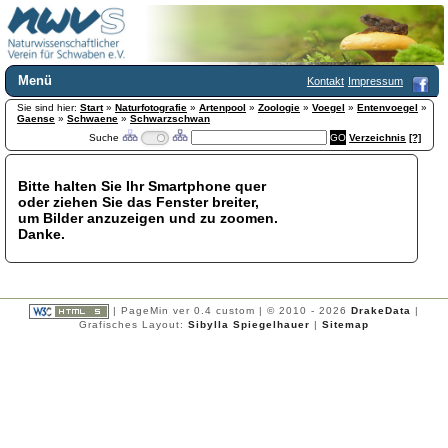
Menü
Kontakt
Impressum
Sie sind hier:
Home
Start
»
Naturfotografie
»
Artenpool
»
Zoologie
»
Voegel
»
Entenvoegel
»
Gaense
»
Schwaene
»
Schwarzschwan
Wir über uns
Suche
Verzeichnis
[?]
Satzung
+
Mitglied werden
Bitte halten Sie Ihr Smartphone quer
Chronik
oder ziehen Sie das Fenster breiter,
Publikationen
+
um Bilder anzuzeigen und zu zoomen.
Danke.
Programm
Kontakt
Gästebuch
Links
| PageMin ver 0.4 custom | © 2010 - 2026
DrakeData
|
Grafisches Layout:
Sibylla Spiegelhauer
|
Sitemap
Licca liber
Newsletter
Impressum
Datenschutzerklärung
Botanik
+