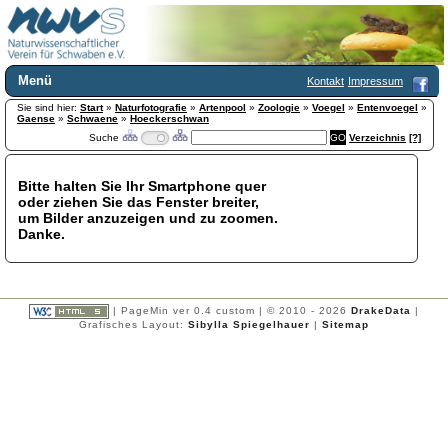
Menü
Kontakt
Impressum
Sie sind hier:
Home
Start
»
Naturfotografie
»
Artenpool
»
Zoologie
»
Voegel
»
Entenvoegel
»
Gaense
»
Schwaene
»
Hoeckerschwan
Wir über uns
Suche
Verzeichnis
[?]
Satzung
+
Mitglied werden
Bitte halten Sie Ihr Smartphone quer
Chronik
oder ziehen Sie das Fenster breiter,
Publikationen
+
um Bilder anzuzeigen und zu zoomen.
Danke.
Programm
Kontakt
Gästebuch
Links
| PageMin ver 0.4 custom | © 2010 - 2026
DrakeData
|
Grafisches Layout:
Sibylla Spiegelhauer
|
Sitemap
Licca liber
Newsletter
Impressum
Datenschutzerklärung
Botanik
+