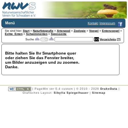
Menü
Kontakt
Impressum
Sie sind hier:
Home
Start
»
Naturfotografie
»
Artenpool
»
Zoologie
»
Voegel
»
Entenvoegel
»
Echte_Enten
»
Schwimmenten
»
Spiessente
Wir über uns
Suche
Verzeichnis
[?]
Satzung
+
Mitglied werden
Bitte halten Sie Ihr Smartphone quer
Chronik
oder ziehen Sie das Fenster breiter,
Publikationen
+
um Bilder anzuzeigen und zu zoomen.
Danke.
Programm
Kontakt
Gästebuch
Links
| PageMin ver 0.4 custom | © 2010 - 2026
DrakeData
|
Grafisches Layout:
Sibylla Spiegelhauer
|
Sitemap
Licca liber
Newsletter
Impressum
Datenschutzerklärung
Botanik
+