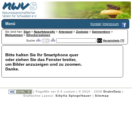
Menü
Kontakt
Impressum
Sie sind hier:
Home
Start
»
Naturfotografie
»
Artenpool
»
Zoologie
»
Spinnentiere
»
Webspinnen
»
Streckerspinnen
Wir über uns
Suche
Verzeichnis
[?]
Satzung
+
Mitglied werden
Bitte halten Sie Ihr Smartphone quer
Chronik
oder ziehen Sie das Fenster breiter,
Publikationen
+
um Bilder anzuzeigen und zu zoomen.
Danke.
Programm
Kontakt
Gästebuch
Links
| PageMin ver 0.4 custom | © 2010 - 2026
DrakeData
|
Grafisches Layout:
Sibylla Spiegelhauer
|
Sitemap
Licca liber
Newsletter
Impressum
Datenschutzerklärung
Botanik
+