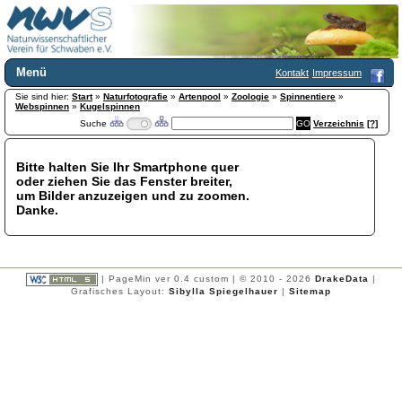
Menü
Kontakt
Impressum
Sie sind hier:
Home
Start
»
Naturfotografie
»
Artenpool
»
Zoologie
»
Spinnentiere
»
Webspinnen
»
Kugelspinnen
Wir über uns
Suche
Verzeichnis
[?]
Satzung
+
Mitglied werden
Bitte halten Sie Ihr Smartphone quer
Chronik
oder ziehen Sie das Fenster breiter,
Publikationen
+
um Bilder anzuzeigen und zu zoomen.
Danke.
Programm
Kontakt
Gästebuch
Links
| PageMin ver 0.4 custom | © 2010 - 2026
DrakeData
|
Grafisches Layout:
Sibylla Spiegelhauer
|
Sitemap
Licca liber
Newsletter
Impressum
Datenschutzerklärung
Botanik
+