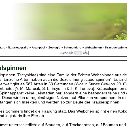
tart
»
Naturfotografie
»
Artenpool
»
Zoologie
»
Spinnentiere
»
Webspinnen
»
Kraeuselspinne
Suche
lspinnen
lspinnen (Dictynidae) sind eine Familie der Echten Webspinnen aus de
a. Einzelne Arten haben auch die Bezeichnung „Lauerspinnen“. Es sind 
eltweit gibt es 587 Arten in 53 Gattungen
(
World Spider Catalog
2016)
rbreitet [Y. M. Marusik, S. L. Esyunin & T. K. Tuneva]. Kräuselspinnen s
 Spinnapparat keine Leimfäden her, sondern eine besonders feine und 
. Diese wird in unregelmäßigen Netzen auf Pflanzen versponnen. In di
fangen sich Insekten und werden so zur Beute der Kräuselspinnen.
s Sommers findet die Paarung statt. Das Weibchen spinnt einen Koko
d legt darin ihre Eier ab.
ume
: unterschiedlich: auf Stauden, auf Trockenrasen, auf Bäumen und