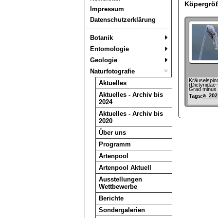
Köpergrö
Impressum
Datenschutzerklärung
Botanik
Entomologie
Geologie
Naturfotografie
Kräuselspin
Aktuelles
(Dictynidae-
Grad minus
Aktuelles - Archiv bis
a_202
Tags:
2024
Aktuelles - Archiv bis
2020
Über uns
Programm
Artenpool
Artenpool Aktuell
Ausstellungen
Wettbewerbe
Berichte
Sondergalerien