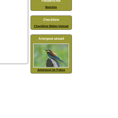
Fotoberichte
Berichte
Checkliste
Checkliste Bilder-Upload
Artenpool aktuell
Artenpool im Fokus