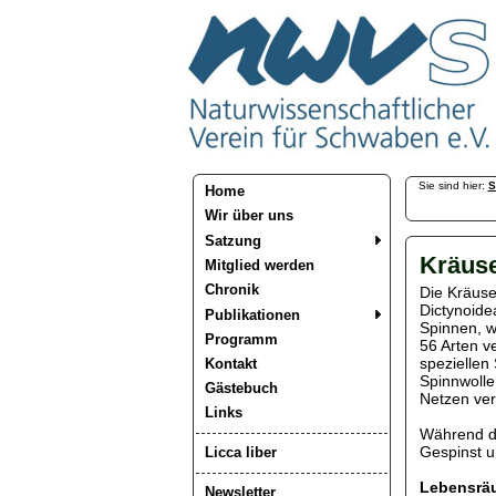
Sie sind hier:
S
Home
Wir über uns
Satzung
Kräuse
Mitglied werden
Chronik
Die Kräuse
Dictynoide
Publikationen
Spinnen, w
Programm
56 Arten ve
speziellen
Kontakt
Spinnwolle
Gästebuch
Netzen ver
Links
Während de
Gespinst un
Licca liber
Lebensrä
Newsletter