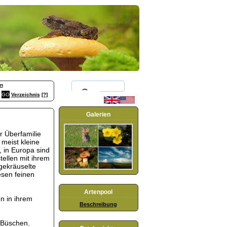
n
Verzeichnis
[?]
Galerien
r Überfamilie
meist kleine
, i
n Europa sind
tellen mit ihrem
gekräuselte
esen feinen
Artenpool
n in ihrem
Beschreibung
 Büschen.