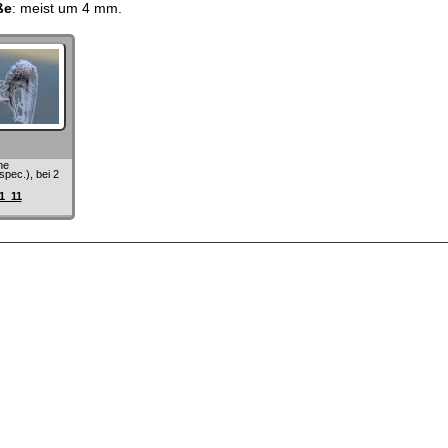
ße
: meist um 4 mm.
ne
spec.), bei 2
1_11