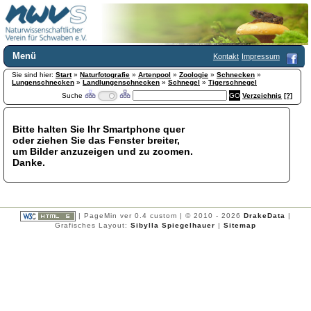
Menü
Kontakt
Impressum
Sie sind hier:
Home
Start
»
Naturfotografie
»
Artenpool
»
Zoologie
»
Schnecken
»
Lungenschnecken
»
Landlungenschnecken
»
Schnegel
»
Tigerschnegel
Wir über uns
Suche
Verzeichnis
[?]
Satzung
+
Mitglied werden
Bitte halten Sie Ihr Smartphone quer
Chronik
oder ziehen Sie das Fenster breiter,
Publikationen
+
um Bilder anzuzeigen und zu zoomen.
Danke.
Programm
Kontakt
Gästebuch
Links
| PageMin ver 0.4 custom | © 2010 - 2026
DrakeData
|
Grafisches Layout:
Sibylla Spiegelhauer
|
Sitemap
Licca liber
Newsletter
Impressum
Datenschutzerklärung
Botanik
+