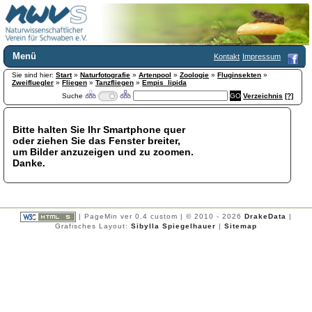
Menü
Kontakt
Impressum
Sie sind hier:
Home
Start
»
Naturfotografie
»
Artenpool
»
Zoologie
»
Fluginsekten
»
Zweifluegler
»
Fliegen
»
Tanzfliegen
»
Empis_lipida
Wir über uns
Suche
Verzeichnis
[?]
Satzung
+
Mitglied werden
Bitte halten Sie Ihr Smartphone quer
Chronik
oder ziehen Sie das Fenster breiter,
Publikationen
+
um Bilder anzuzeigen und zu zoomen.
Danke.
Programm
Kontakt
Gästebuch
Links
| PageMin ver 0.4 custom | © 2010 - 2026
DrakeData
|
Grafisches Layout:
Sibylla Spiegelhauer
|
Sitemap
Licca liber
Newsletter
Impressum
Datenschutzerklärung
Botanik
+