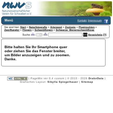
Menü
Kontakt
Impressum
Sie sind hier:
Home
Start
»
Naturfotografie
»
Artenpool
»
Zoologie
»
Fluginsekten
»
Zweifluegler
»
Fliegen
»
Schwebfliegen
»
Schwarze_Bienenschwebfliege
Wir über uns
Suche
Verzeichnis
[?]
Satzung
+
Mitglied werden
Bitte halten Sie Ihr Smartphone quer
Chronik
oder ziehen Sie das Fenster breiter,
Publikationen
+
um Bilder anzuzeigen und zu zoomen.
Danke.
Programm
Kontakt
Gästebuch
Links
| PageMin ver 0.4 custom | © 2010 - 2026
DrakeData
|
Grafisches Layout:
Sibylla Spiegelhauer
|
Sitemap
Licca liber
Newsletter
Impressum
Datenschutzerklärung
Botanik
+