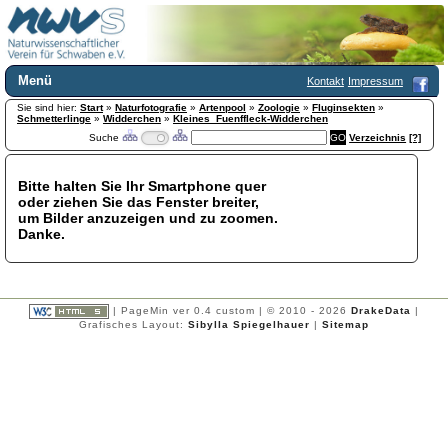
Menü
Kontakt
Impressum
Sie sind hier:
Home
Start
»
Naturfotografie
»
Artenpool
»
Zoologie
»
Fluginsekten
»
Schmetterlinge
»
Widderchen
»
Kleines_Fuenffleck-Widderchen
Wir über uns
Suche
Verzeichnis
[?]
Satzung
+
Mitglied werden
Bitte halten Sie Ihr Smartphone quer
Chronik
oder ziehen Sie das Fenster breiter,
Publikationen
+
um Bilder anzuzeigen und zu zoomen.
Danke.
Programm
Kontakt
Gästebuch
Links
| PageMin ver 0.4 custom | © 2010 - 2026
DrakeData
|
Grafisches Layout:
Sibylla Spiegelhauer
|
Sitemap
Licca liber
Newsletter
Impressum
Datenschutzerklärung
Botanik
+