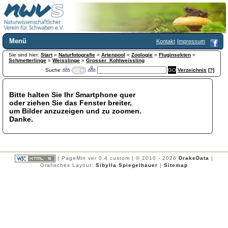
Menü
Kontakt
Impressum
Sie sind hier:
Home
Start
»
Naturfotografie
»
Artenpool
»
Zoologie
»
Fluginsekten
»
Schmetterlinge
»
Weisslinge
»
Grosser_Kohlweissling
Wir über uns
Suche
Verzeichnis
[?]
Satzung
+
Mitglied werden
Bitte halten Sie Ihr Smartphone quer
Chronik
oder ziehen Sie das Fenster breiter,
Publikationen
+
um Bilder anzuzeigen und zu zoomen.
Danke.
Programm
Kontakt
Gästebuch
Links
| PageMin ver 0.4 custom | © 2010 - 2026
DrakeData
|
Grafisches Layout:
Sibylla Spiegelhauer
|
Sitemap
Licca liber
Newsletter
Impressum
Datenschutzerklärung
Botanik
+