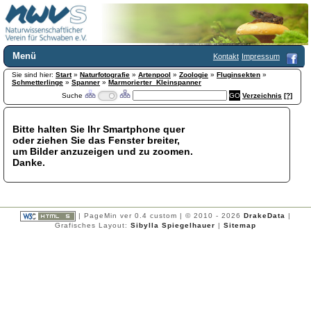
Menü
Kontakt
Impressum
Sie sind hier:
Home
Start
»
Naturfotografie
»
Artenpool
»
Zoologie
»
Fluginsekten
»
Schmetterlinge
»
Spanner
»
Marmorierter_Kleinspanner
Wir über uns
Suche
Verzeichnis
[?]
Satzung
+
Mitglied werden
Bitte halten Sie Ihr Smartphone quer
Chronik
oder ziehen Sie das Fenster breiter,
Publikationen
+
um Bilder anzuzeigen und zu zoomen.
Danke.
Programm
Kontakt
Gästebuch
Links
| PageMin ver 0.4 custom | © 2010 - 2026
DrakeData
|
Grafisches Layout:
Sibylla Spiegelhauer
|
Sitemap
Licca liber
Newsletter
Impressum
Datenschutzerklärung
Botanik
+