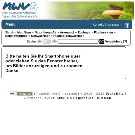
Menü
Kontakt
Impressum
Sie sind hier:
Home
Start
»
Naturfotografie
»
Artenpool
»
Zoologie
»
Fluginsekten
»
Schmetterlinge
»
Schwaermer
»
Hummelschwaermer
Wir über uns
Suche
Verzeichnis
[?]
Satzung
+
Mitglied werden
Bitte halten Sie Ihr Smartphone quer
Chronik
oder ziehen Sie das Fenster breiter,
Publikationen
+
um Bilder anzuzeigen und zu zoomen.
Danke.
Programm
Kontakt
Gästebuch
Links
| PageMin ver 0.4 custom | © 2010 - 2026
DrakeData
|
Grafisches Layout:
Sibylla Spiegelhauer
|
Sitemap
Licca liber
Newsletter
Impressum
Datenschutzerklärung
Botanik
+