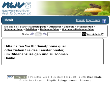
Menü
Kontakt
Impressum
Sie sind hier:
Home
Start
»
Naturfotografie
»
Artenpool
»
Zoologie
»
Fluginsekten
»
Schmetterlinge
»
Edelfalter
»
Perlmutterfalter
»
Hochmoor-Perlmutterfalter
Wir über uns
Suche
Verzeichnis
[?]
Satzung
+
Mitglied werden
Bitte halten Sie Ihr Smartphone quer
Chronik
oder ziehen Sie das Fenster breiter,
Publikationen
+
um Bilder anzuzeigen und zu zoomen.
Danke.
Programm
Kontakt
Gästebuch
Links
| PageMin ver 0.4 custom | © 2010 - 2026
DrakeData
|
Grafisches Layout:
Sibylla Spiegelhauer
|
Sitemap
Licca liber
Newsletter
Impressum
Datenschutzerklärung
Botanik
+