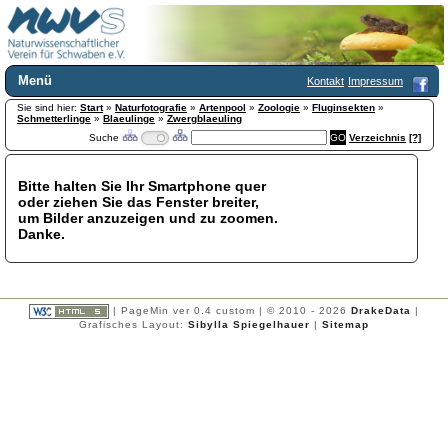
Menü
Kontakt
Impressum
Sie sind hier:
Home
Start
»
Naturfotografie
»
Artenpool
»
Zoologie
»
Fluginsekten
»
Schmetterlinge
»
Blaeulinge
»
Zwergblaeuling
Wir über uns
Suche
Verzeichnis
[?]
Satzung
+
Mitglied werden
Bitte halten Sie Ihr Smartphone quer
Chronik
oder ziehen Sie das Fenster breiter,
Publikationen
+
um Bilder anzuzeigen und zu zoomen.
Danke.
Programm
Kontakt
Gästebuch
Links
| PageMin ver 0.4 custom | © 2010 - 2026
DrakeData
|
Grafisches Layout:
Sibylla Spiegelhauer
|
Sitemap
Licca liber
Newsletter
Impressum
Datenschutzerklärung
Botanik
+