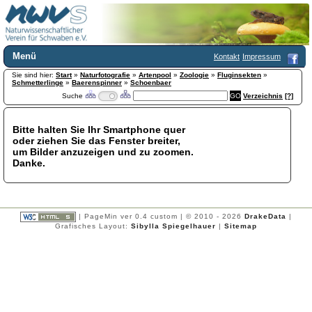
Menü
Kontakt
Impressum
Sie sind hier:
Home
Start
»
Naturfotografie
»
Artenpool
»
Zoologie
»
Fluginsekten
»
Schmetterlinge
»
Baerenspinner
»
Schoenbaer
Wir über uns
Suche
Verzeichnis
[?]
Satzung
+
Mitglied werden
Bitte halten Sie Ihr Smartphone quer
Chronik
oder ziehen Sie das Fenster breiter,
Publikationen
+
um Bilder anzuzeigen und zu zoomen.
Danke.
Programm
Kontakt
Gästebuch
Links
| PageMin ver 0.4 custom | © 2010 - 2026
DrakeData
|
Grafisches Layout:
Sibylla Spiegelhauer
|
Sitemap
Licca liber
Newsletter
Impressum
Datenschutzerklärung
Botanik
+