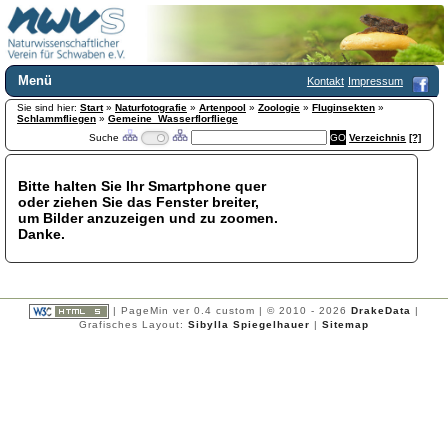
Menü
Kontakt
Impressum
Sie sind hier:
Home
Start
»
Naturfotografie
»
Artenpool
»
Zoologie
»
Fluginsekten
»
Schlammfliegen
»
Gemeine_Wasserflorfliege
Wir über uns
Suche
Verzeichnis
[?]
Satzung
+
Mitglied werden
Bitte halten Sie Ihr Smartphone quer
Chronik
oder ziehen Sie das Fenster breiter,
Publikationen
+
um Bilder anzuzeigen und zu zoomen.
Danke.
Programm
Kontakt
Gästebuch
Links
| PageMin ver 0.4 custom | © 2010 - 2026
DrakeData
|
Grafisches Layout:
Sibylla Spiegelhauer
|
Sitemap
Licca liber
Newsletter
Impressum
Datenschutzerklärung
Botanik
+