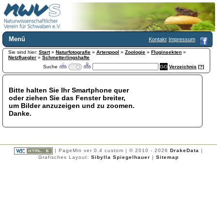
Menü
Kontakt
Impressum
Sie sind hier:
Home
Start
»
Naturfotografie
»
Artenpool
»
Zoologie
»
Fluginsekten
»
Netzfluegler
»
Schmetterlingshafte
Wir über uns
Suche
Verzeichnis
[?]
Satzung
+
Mitglied werden
Bitte halten Sie Ihr Smartphone quer
Chronik
oder ziehen Sie das Fenster breiter,
Publikationen
+
um Bilder anzuzeigen und zu zoomen.
Danke.
Programm
Kontakt
Gästebuch
Links
| PageMin ver 0.4 custom | © 2010 - 2026
DrakeData
|
Grafisches Layout:
Sibylla Spiegelhauer
|
Sitemap
Licca liber
Newsletter
Impressum
Datenschutzerklärung
Botanik
+