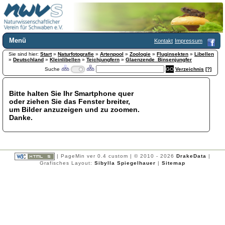
Menü
Kontakt
Impressum
Sie sind hier:
Home
Start
»
Naturfotografie
»
Artenpool
»
Zoologie
»
Fluginsekten
»
Libellen
»
Deutschland
»
Kleinlibellen
»
Teichjungfern
»
Glaenzende_Binsenjungfer
Wir über uns
Suche
Verzeichnis
[?]
Satzung
+
Mitglied werden
Bitte halten Sie Ihr Smartphone quer
Chronik
oder ziehen Sie das Fenster breiter,
Publikationen
+
um Bilder anzuzeigen und zu zoomen.
Danke.
Programm
Kontakt
Gästebuch
Links
| PageMin ver 0.4 custom | © 2010 - 2026
DrakeData
|
Grafisches Layout:
Sibylla Spiegelhauer
|
Sitemap
Licca liber
Newsletter
Impressum
Datenschutzerklärung
Botanik
+