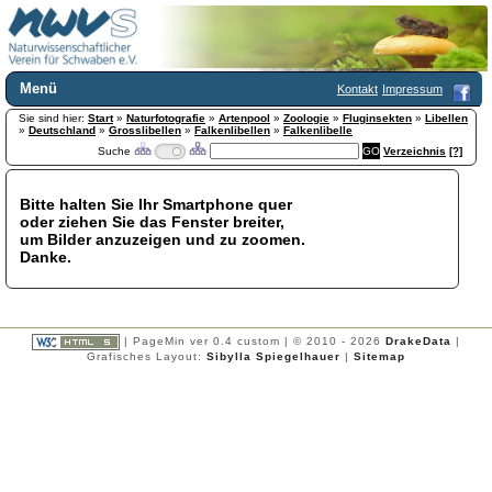
Menü
Kontakt
Impressum
Sie sind hier:
Home
Start
»
Naturfotografie
»
Artenpool
»
Zoologie
»
Fluginsekten
»
Libellen
»
Deutschland
»
Grosslibellen
»
Falkenlibellen
»
Falkenlibelle
Wir über uns
Suche
Verzeichnis
[?]
Satzung
+
Mitglied werden
Bitte halten Sie Ihr Smartphone quer
Chronik
oder ziehen Sie das Fenster breiter,
Publikationen
+
um Bilder anzuzeigen und zu zoomen.
Danke.
Programm
Kontakt
Gästebuch
Links
| PageMin ver 0.4 custom | © 2010 - 2026
DrakeData
|
Grafisches Layout:
Sibylla Spiegelhauer
|
Sitemap
Licca liber
Newsletter
Impressum
Datenschutzerklärung
Botanik
+