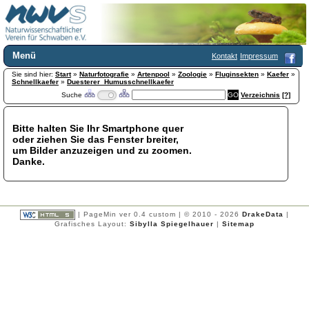
Menü
Kontakt
Impressum
Sie sind hier:
Home
Start
»
Naturfotografie
»
Artenpool
»
Zoologie
»
Fluginsekten
»
Kaefer
»
Schnellkaefer
»
Duesterer_Humusschnellkaefer
Wir über uns
Suche
Verzeichnis
[?]
Satzung
+
Mitglied werden
Bitte halten Sie Ihr Smartphone quer
Chronik
oder ziehen Sie das Fenster breiter,
Publikationen
+
um Bilder anzuzeigen und zu zoomen.
Danke.
Programm
Kontakt
Gästebuch
Links
| PageMin ver 0.4 custom | © 2010 - 2026
DrakeData
|
Grafisches Layout:
Sibylla Spiegelhauer
|
Sitemap
Licca liber
Newsletter
Impressum
Datenschutzerklärung
Botanik
+