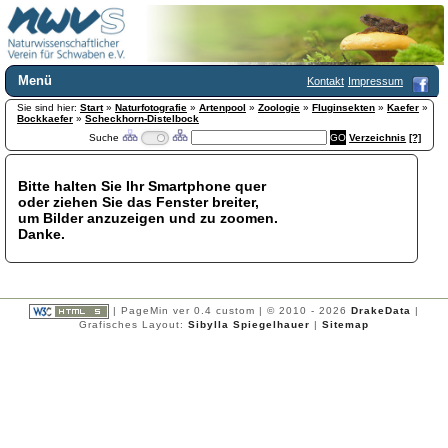
Menü
Kontakt
Impressum
Sie sind hier:
Home
Start
»
Naturfotografie
»
Artenpool
»
Zoologie
»
Fluginsekten
»
Kaefer
»
Bockkaefer
»
Scheckhorn-Distelbock
Wir über uns
Suche
Verzeichnis
[?]
Satzung
+
Mitglied werden
Bitte halten Sie Ihr Smartphone quer
Chronik
oder ziehen Sie das Fenster breiter,
Publikationen
+
um Bilder anzuzeigen und zu zoomen.
Danke.
Programm
Kontakt
Gästebuch
Links
| PageMin ver 0.4 custom | © 2010 - 2026
DrakeData
|
Grafisches Layout:
Sibylla Spiegelhauer
|
Sitemap
Licca liber
Newsletter
Impressum
Datenschutzerklärung
Botanik
+