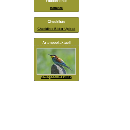
Fotoberichte
Berichte
Checkliste
Checkliste Bilder-Upload
Artenpool aktuell
Artenpool im Fokus