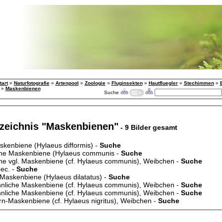
tart
»
Naturfotografie
»
Artenpool
»
Zoologie
»
Fluginsekten
»
Hautfluegler
»
Stechimmen
»
»
Maskenbienen
Suche
rzeichnis "Maskenbienen"
- 9 Bilder gesamt
kenbiene (Hylaeus difformis) -
Suche
he Maskenbiene (Hylaeus communis -
Suche
e vgl. Maskenbiene (cf. Hylaeus communis), Weibchen -
Suche
ec. -
Suche
Maskenbiene (Hylaeus dilatatus) -
Suche
nliche Maskenbiene (cf. Hylaeus communis), Weibchen -
Suche
nliche Maskenbiene (cf. Hylaeus communis), Weibchen -
Suche
arn-Maskenbiene (cf. Hylaeus nigritus), Weibchen -
Suche