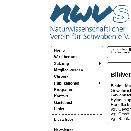
Sie sind hier:
S
Home
Kropfsammler
Wir über uns
Satzung
Mitglied werden
Bildve
Chronik
Publikationen
Beulen-Mas
Programm
Gewöhnlic
Gewöhnlich
Kontakt
Hylaeus sp
Gästebuch
Rundfleck-
vgl. Gewöh
Links
vgl. Gewöh
vgl. Rainf
Licca liber
Newsletter