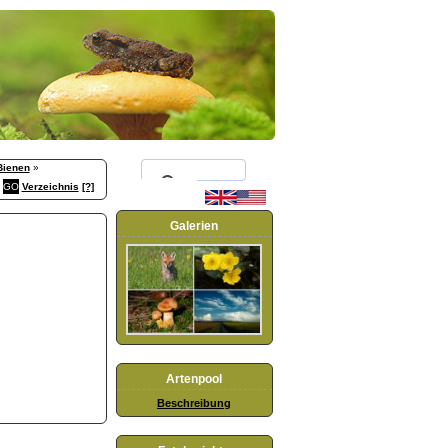
Bienen
»
Verzeichnis
[?]
Galerien
Artenpool
Beschreibung