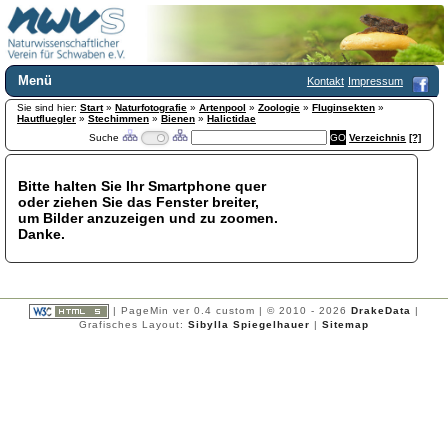
Menü
Kontakt
Impressum
Sie sind hier:
Home
Start
»
Naturfotografie
»
Artenpool
»
Zoologie
»
Fluginsekten
»
Hautfluegler
»
Stechimmen
»
Bienen
»
Halictidae
Wir über uns
Suche
Verzeichnis
[?]
Satzung
+
Mitglied werden
Bitte halten Sie Ihr Smartphone quer
Chronik
oder ziehen Sie das Fenster breiter,
Publikationen
+
um Bilder anzuzeigen und zu zoomen.
Danke.
Programm
Kontakt
Gästebuch
Links
| PageMin ver 0.4 custom | © 2010 - 2026
DrakeData
|
Grafisches Layout:
Sibylla Spiegelhauer
|
Sitemap
Licca liber
Newsletter
Impressum
Datenschutzerklärung
Botanik
+