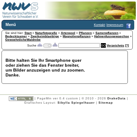
Menü
Kontakt
Impressum
Sie sind hier:
Home
Start
»
Naturfotografie
»
Artenpool
»
Pflanzen
»
Samenpflanzen
»
Bedecktsamer
»
Zweikeimblaettrige
»
Magnolienpflanzen
»
Hahnenfussgewaechse
»
Wir über uns
GewoehnlicheWaldrebe
Suche
Verzeichnis
[?]
Satzung
+
Mitglied werden
Chronik
Bitte halten Sie Ihr Smartphone quer
oder ziehen Sie das Fenster breiter,
Publikationen
+
um Bilder anzuzeigen und zu zoomen.
Programm
Danke.
Kontakt
Gästebuch
Links
| PageMin ver 0.4 custom | © 2010 - 2026
DrakeData
|
Licca liber
Grafisches Layout:
Sibylla Spiegelhauer
|
Sitemap
Newsletter
Impressum
Datenschutzerklärung
Botanik
+