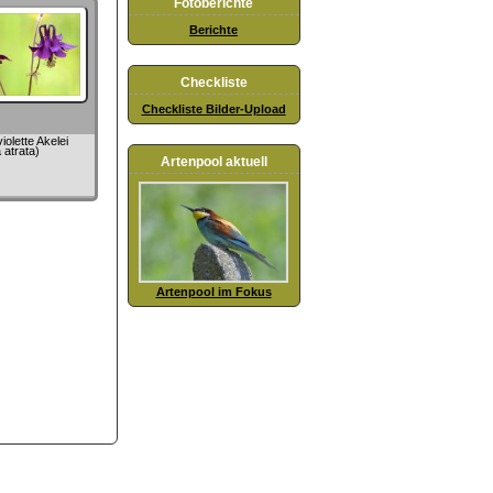
Fotoberichte
Berichte
Checkliste
Checkliste Bilder-Upload
olette Akelei
 atrata)
Artenpool aktuell
Artenpool im Fokus