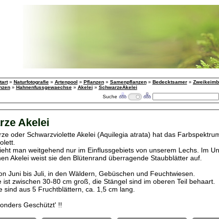
tart
»
Naturfotografie
»
Artenpool
»
Pflanzen
»
Samenpflanzen
»
Bedecktsamer
»
Zweikeimbl
nzen
»
Hahnenfussgewaechse
»
Akelei
»
SchwarzeAkelei
Suche
ze Akelei
ze oder Schwarzviolette Akelei (Aquilegia atrata) hat das Farbspektr
olett.
sieht man weitgehend nur im Einflussgebiets von unserem Lechs. Im Un
en Akelei weist sie den Blütenrand überragende Staubblätter auf.
von Juni bis Juli, in den Wäldern, Gebüschen und Feuchtwiesen.
e ist zwischen 30-80 cm groß, die Stängel sind im oberen Teil behaart.
 sind aus 5 Fruchtblättern, ca. 1,5 cm lang.
sonders Geschützt' !!