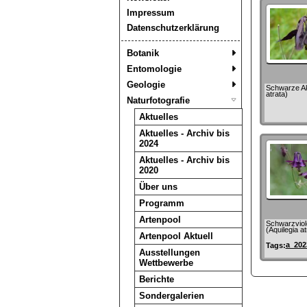
Impressum
Datenschutzerklärung
Botanik
Entomologie
Geologie
Schwarze Ake
atrata)
Naturfotografie
Aktuelles
Aktuelles - Archiv bis
2024
Aktuelles - Archiv bis
2020
Über uns
Programm
Artenpool
Schwarzviole
(Aquilegia at
Artenpool Aktuell
a_202
Tags:
Ausstellungen
Wettbewerbe
Berichte
Sondergalerien