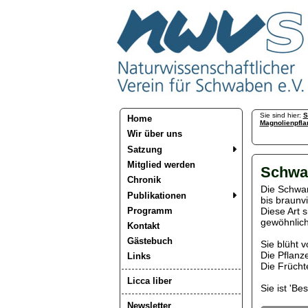
Sie sind hier:
S
Home
Magnolienpfla
Wir über uns
Satzung
Mitglied werden
Schwar
Chronik
Die Schwar
Publikationen
bis braunvi
Programm
Diese Art 
gewöhnlich
Kontakt
Gästebuch
Sie blüht 
Die Pflanz
Links
Die Früchte
Licca liber
Sie ist 'Be
Newsletter