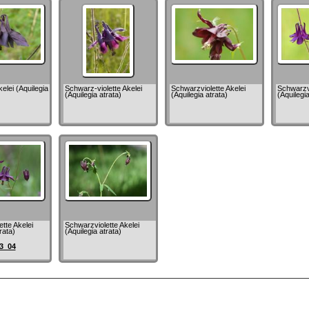
lei (Aquilegia
Schwarz-violette Akelei
Schwarzviolette Akelei
Schwarzvi
(Aquilegia atrata)
(Aquilegia atrata)
(Aquilegia
tte Akelei
Schwarzviolette Akelei
rata)
(Aquilegia atrata)
3_04