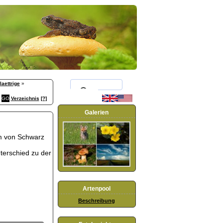
aettrige
»
Verzeichnis
[?]
Galerien
um von Schwarz
terschied zu der
Artenpool
Beschreibung