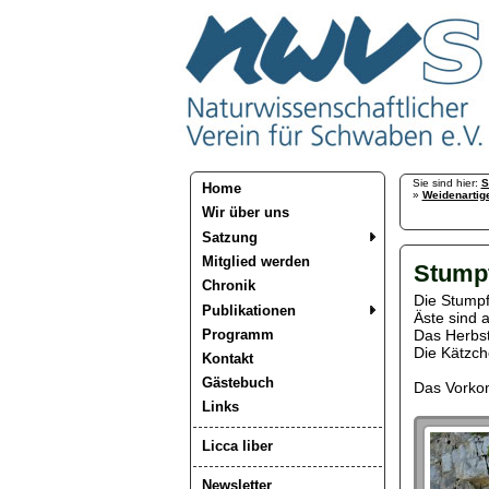
Sie sind hier:
S
Home
»
Weidenartig
Wir über uns
Satzung
Mitglied werden
Stumpf
Chronik
Die Stumpfb
Publikationen
Äste sind a
Programm
Das Herbstl
Die Kätzche
Kontakt
Gästebuch
Das Vorkom
Links
Licca liber
Newsletter