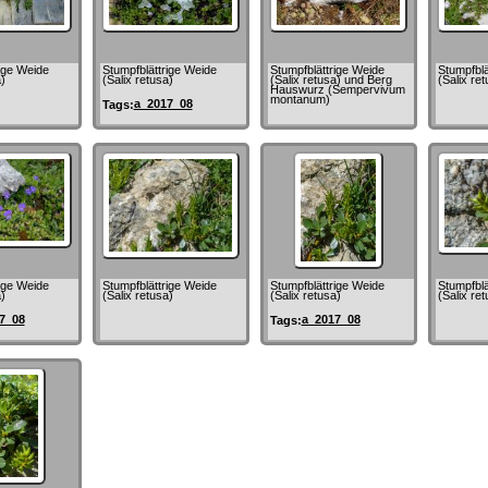
ige Weide
Stumpfblättrige Weide
Stumpfblättrige Weide
Stumpfblä
)
(Salix retusa)
(Salix retusa) und Berg
(Salix ret
Hauswurz (Sempervivum
montanum)
a_2017_08
Tags:
ige Weide
Stumpfblättrige Weide
Stumpfblättrige Weide
Stumpfblä
)
(Salix retusa)
(Salix retusa)
(Salix ret
7_08
a_2017_08
Tags: