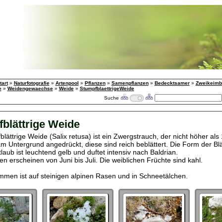
tart
»
Naturfotografie
»
Artenpool
»
Pflanzen
»
Samenpflanzen
»
Bedecktsamer
»
Zweikeimbl
e
»
Weidengewaechse
»
Weide
»
StumpfblaettrigeWeide
Suche
blättrige Weide
lättrige Weide (Salix retusa) ist ein Zwergstrauch, der nicht höher als
m Untergrund angedrückt, diese sind reich beblättert. Die Form der Blät
aub ist leuchtend gelb und duftet intensiv nach Baldrian.
n erscheinen von Juni bis Juli. Die weiblichen Früchte sind kahl.
men ist auf steinigen alpinen Rasen und in Schneetälchen.