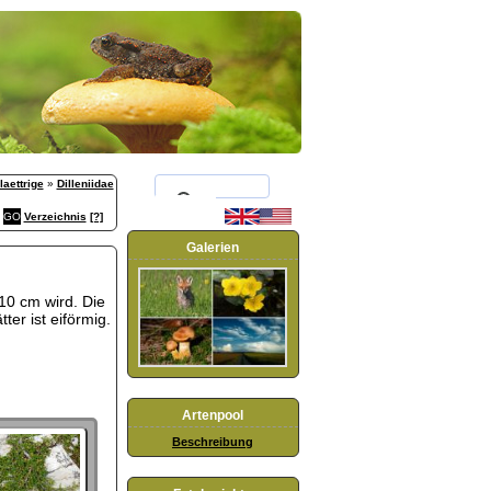
aettrige
»
Dilleniidae
Verzeichnis
[?]
Galerien
 10 cm wird. Die
ter ist eiförmig.
Artenpool
Beschreibung