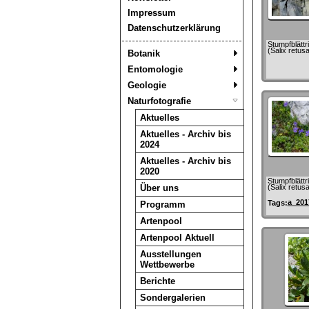
Impressum
Datenschutzerklärung
Stumpfblättr
(Salix retusa
Botanik
Entomologie
Geologie
Naturfotografie
Aktuelles
Aktuelles - Archiv bis
2024
Aktuelles - Archiv bis
2020
Stumpfblättr
Über uns
(Salix retusa
a_201
Tags:
Programm
Artenpool
Artenpool Aktuell
Ausstellungen
Wettbewerbe
Berichte
Sondergalerien