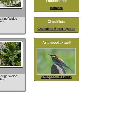
Fotoberichte
Berichte
ttrige Weide
usa)
Checkliste
Checkliste Bilder-Upload
Artenpool aktuell
ttrige Weide
Artenpool im Fokus
usa)