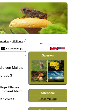
aettrige
»
Liliiflorae
»
Verzeichnis
[?]
Galerien
die von Mai bis
nd aus 3
ftige Pflanze
trocknet bleibt
Artenpool
erlichkeit.
Beschreibung
.