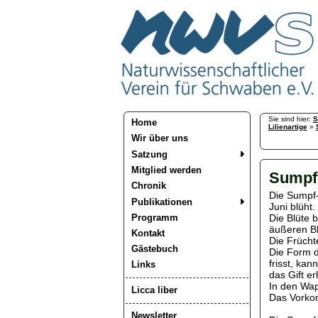
Sie sind hier:
S
Home
Lilienartige
»
Wir über uns
Satzung
Mitglied werden
Sumpf-
Chronik
Die Sumpf-S
Publikationen
Juni blüht.
Programm
Die Blüte b
äußeren Bl
Kontakt
Die Frücht
Gästebuch
Die Form de
frisst, ka
Links
das Gift er
In den Wapp
Licca liber
Das Vorkom
Newsletter