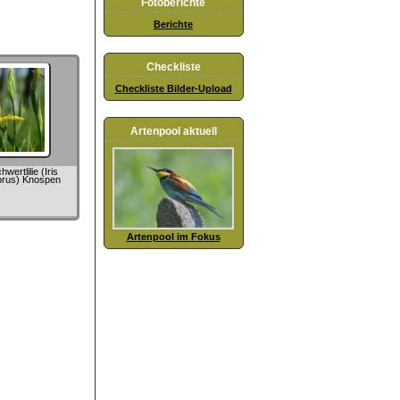
Fotoberichte
Berichte
Checkliste
Checkliste Bilder-Upload
Artenpool aktuell
ertlilie (Iris
rus) Knospen
Artenpool im Fokus