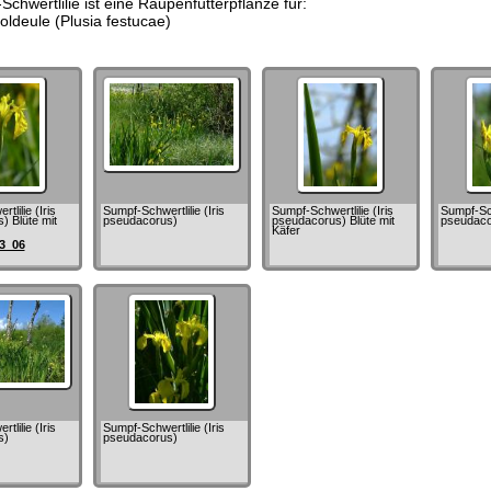
chwertlilie ist eine Raupenfutterpflanze für:
oldeule (Plusia festucae)
lilie (Iris
Sumpf-Schwertlilie (Iris
Sumpf-Schwertlilie (Iris
Sumpf-Schw
) Blüte mit
pseudacorus)
pseudacorus) Blüte mit
pseudaco
Käfer
3_06
lilie (Iris
Sumpf-Schwertlilie (Iris
s)
pseudacorus)