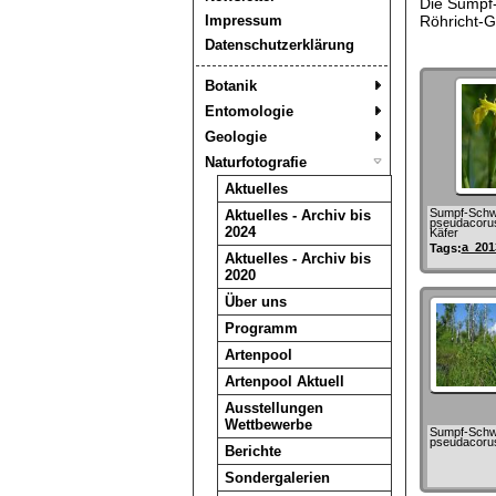
Die Sumpf-S
Impressum
Röhricht-G
Datenschutzerklärung
Botanik
Entomologie
Geologie
Naturfotografie
Aktuelles
Sumpf-Schwert
Aktuelles - Archiv bis
pseudacorus
2024
Käfer
a_201
Tags:
Aktuelles - Archiv bis
2020
Über uns
Programm
Artenpool
Artenpool Aktuell
Ausstellungen
Wettbewerbe
Sumpf-Schwert
pseudacoru
Berichte
Sondergalerien