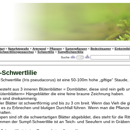
tart
»
Naturfotografie
»
Artenpool
»
Pflanzen
»
Samenpflanzen
»
Bedecktsamer
»
Einkeimlbl
Schwertliliengewaechse
»
Schwertlilie
»
SumpfSchwertlilie
Suche
Schwertlilie
chwertlilie (Iris pseudacorus) ist eine 50-100m hohe „giftige“ Staude, 
esteht aus 3 inneren Blütenblätter = Domblätter, diese sind rein gelb u
ütenblättern= Hängeblätter die eine feine braune Zeichnung haben.
e sind dreikammerig.
r Blätter ist schwertförmig und bis zu 3 cm breit. Wenn das Vieh die gi
nn es zu Erbrechen und blutigen Durchfall führen. Wenn man die Pflanze 
halten.
en sind oft die schwertartigen Blätter abgebildet, dies steht für die Ritt
men der Sumpf-Schwertlilie ist an Teich- und Seeufern und in Gräben