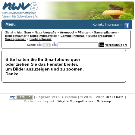
Menü
Kontakt
Impressum
Sie sind hier:
Home
Start
»
Naturfotografie
»
Artenpool
»
Pflanzen
»
Samenpflanzen
»
Bedecktsamer
»
Einkeimlblaettrige
»
Commeliniflorae
»
Suessgrasartige
»
Wir über uns
Suessgraeser
»
Fuchsschwanz
Suche
Verzeichnis
[?]
Satzung
+
Mitglied werden
Chronik
Bitte halten Sie Ihr Smartphone quer
oder ziehen Sie das Fenster breiter,
Publikationen
+
um Bilder anzuzeigen und zu zoomen.
Programm
Danke.
Kontakt
Gästebuch
Links
| PageMin ver 0.4 custom | © 2010 - 2026
DrakeData
|
Licca liber
Grafisches Layout:
Sibylla Spiegelhauer
|
Sitemap
Newsletter
Impressum
Datenschutzerklärung
Botanik
+