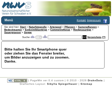
Menü
Kontakt
Impressum
Sie sind hier:
Home
Start
»
Naturfotografie
»
Artenpool
»
Pflanzen
»
Samenpflanzen
»
Bedecktsamer
»
Einkeimlblaettrige
»
Commeliniflorae
»
Riedgrasartige
»
Wir über uns
Sauergraeser
»
Segge
Suche
Verzeichnis
[?]
Satzung
+
Mitglied werden
Chronik
Bitte halten Sie Ihr Smartphone quer
oder ziehen Sie das Fenster breiter,
Publikationen
+
um Bilder anzuzeigen und zu zoomen.
Programm
Danke.
Kontakt
Gästebuch
Links
| PageMin ver 0.4 custom | © 2010 - 2026
DrakeData
|
Licca liber
Grafisches Layout:
Sibylla Spiegelhauer
|
Sitemap
Newsletter
Impressum
Datenschutzerklärung
Botanik
+