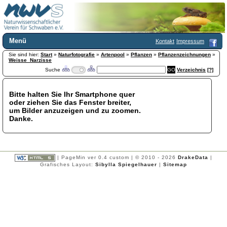
Menü
Kontakt
Impressum
Sie sind hier:
Home
Start
»
Naturfotografie
»
Artenpool
»
Pflanzen
»
Pflanzenzeichnungen
»
Weisse_Narzisse
Wir über uns
Suche
Verzeichnis
[?]
Satzung
+
Mitglied werden
Bitte halten Sie Ihr Smartphone quer
Chronik
oder ziehen Sie das Fenster breiter,
Publikationen
+
um Bilder anzuzeigen und zu zoomen.
Danke.
Programm
Kontakt
Gästebuch
Links
| PageMin ver 0.4 custom | © 2010 - 2026
DrakeData
|
Grafisches Layout:
Sibylla Spiegelhauer
|
Sitemap
Licca liber
Newsletter
Impressum
Datenschutzerklärung
Botanik
+