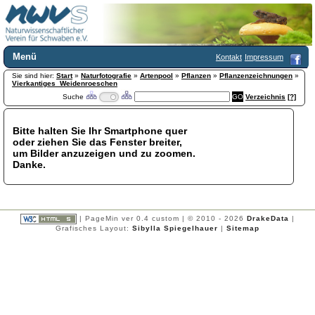
Menü
Kontakt
Impressum
Sie sind hier:
Home
Start
»
Naturfotografie
»
Artenpool
»
Pflanzen
»
Pflanzenzeichnungen
»
Vierkantiges_Weidenroeschen
Wir über uns
Suche
Verzeichnis
[?]
Satzung
+
Mitglied werden
Bitte halten Sie Ihr Smartphone quer
Chronik
oder ziehen Sie das Fenster breiter,
Publikationen
+
um Bilder anzuzeigen und zu zoomen.
Danke.
Programm
Kontakt
Gästebuch
Links
| PageMin ver 0.4 custom | © 2010 - 2026
DrakeData
|
Grafisches Layout:
Sibylla Spiegelhauer
|
Sitemap
Licca liber
Newsletter
Impressum
Datenschutzerklärung
Botanik
+