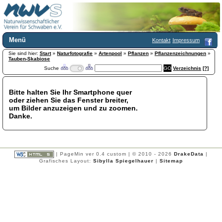
Menü
Kontakt
Impressum
Sie sind hier:
Home
Start
»
Naturfotografie
»
Artenpool
»
Pflanzen
»
Pflanzenzeichnungen
»
Tauben-Skabiose
Wir über uns
Suche
Verzeichnis
[?]
Satzung
+
Mitglied werden
Bitte halten Sie Ihr Smartphone quer
Chronik
oder ziehen Sie das Fenster breiter,
Publikationen
+
um Bilder anzuzeigen und zu zoomen.
Danke.
Programm
Kontakt
Gästebuch
Links
| PageMin ver 0.4 custom | © 2010 - 2026
DrakeData
|
Grafisches Layout:
Sibylla Spiegelhauer
|
Sitemap
Licca liber
Newsletter
Impressum
Datenschutzerklärung
Botanik
+