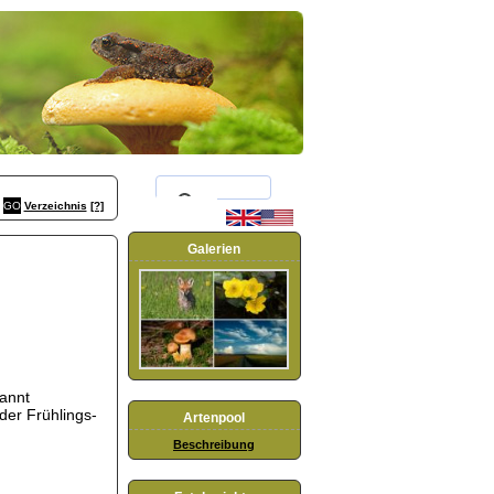
Verzeichnis
[?]
Galerien
nannt
oder Frühlings-
Artenpool
Beschreibung