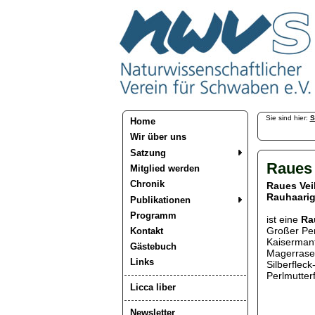
Sie sind hier:
S
Home
Wir über uns
Satzung
Raues 
Mitglied werden
Chronik
Raues Vei
Rauhaarig
Publikationen
Programm
ist eine
Ra
Großer Perl
Kontakt
Kaisermant
Gästebuch
Magerrasen
Links
Silberfleck
Perlmutter
Licca liber
Newsletter