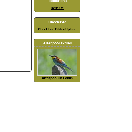
Fotoberichte
Berichte
Checkliste
Checkliste Bilder-Upload
Artenpool aktuell
Artenpool im Fokus