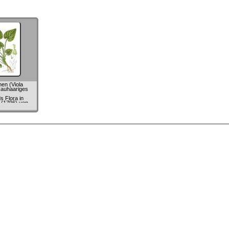
en (Viola
Rauhaariges
s
s Flora in
 (1796) von
rg Sturm
cob Sturm)