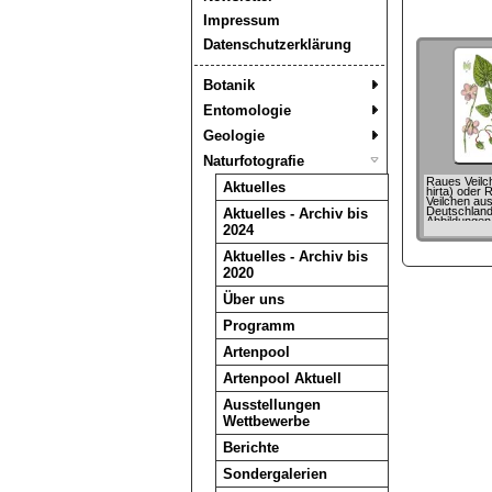
Impressum
Datenschutzerklärung
Botanik
Entomologie
Geologie
Naturfotografie
Raues Veilch
Aktuelles
hirta) oder 
Veilchen au
Deutschland
Aktuelles - Archiv bis
Abbildungen
2024
Johann Geo
(Painter: Ja
Aktuelles - Archiv bis
2020
Über uns
Programm
Artenpool
Artenpool Aktuell
Ausstellungen
Wettbewerbe
Berichte
Sondergalerien