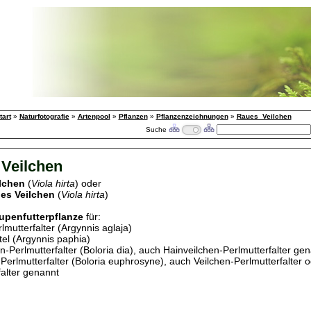
tart
»
Naturfotografie
»
Artenpool
»
Pflanzen
»
Pflanzenzeichnungen
»
Raues_Veilchen
Suche
Veilchen
lchen
(
Viola hirta
) oder
es Veilchen
(
Viola hirta
)
upenfutterpflanze
für:
mutterfalter (Argynnis aglaja)
el (Argynnis paphia)
-Perlmutterfalter (Boloria dia), auch Hainveilchen-Perlmutterfalter ge
-Perlmutterfalter (Boloria euphrosyne), auch Veilchen-Perlmutterfalter 
falter genannt