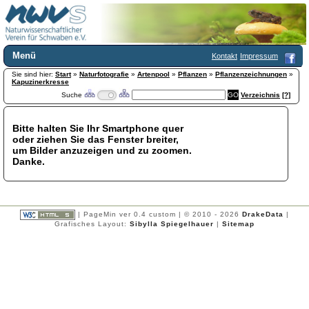
Menü
Kontakt
Impressum
Sie sind hier:
Home
Start
»
Naturfotografie
»
Artenpool
»
Pflanzen
»
Pflanzenzeichnungen
»
Kapuzinerkresse
Wir über uns
Suche
Verzeichnis
[?]
Satzung
+
Mitglied werden
Bitte halten Sie Ihr Smartphone quer
Chronik
oder ziehen Sie das Fenster breiter,
Publikationen
+
um Bilder anzuzeigen und zu zoomen.
Danke.
Programm
Kontakt
Gästebuch
Links
| PageMin ver 0.4 custom | © 2010 - 2026
DrakeData
|
Grafisches Layout:
Sibylla Spiegelhauer
|
Sitemap
Licca liber
Newsletter
Impressum
Datenschutzerklärung
Botanik
+