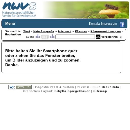
Menü
Kontakt
Impressum
Sie sind hier:
Home
Start
»
Naturfotografie
»
Artenpool
»
Pflanzen
»
Pflanzenzeichnungen
»
Hopfenklee
Suche
Verzeichnis
[?]
Wir über uns
Satzung
+
Mitglied werden
Bitte halten Sie Ihr Smartphone quer
oder ziehen Sie das Fenster breiter,
Chronik
um Bilder anzuzeigen und zu zoomen.
Publikationen
+
Danke.
Programm
Kontakt
Gästebuch
Links
| PageMin ver 0.4 custom | © 2010 - 2026
DrakeData
|
Grafisches Layout:
Sibylla Spiegelhauer
|
Sitemap
Licca liber
Newsletter
Impressum
Datenschutzerklärung
Botanik
+