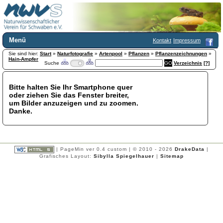
Menü
Kontakt
Impressum
Sie sind hier:
Home
Start
»
Naturfotografie
»
Artenpool
»
Pflanzen
»
Pflanzenzeichnungen
»
Hain-Ampfer
Suche
Verzeichnis
[?]
Wir über uns
Satzung
+
Mitglied werden
Bitte halten Sie Ihr Smartphone quer
oder ziehen Sie das Fenster breiter,
Chronik
um Bilder anzuzeigen und zu zoomen.
Publikationen
+
Danke.
Programm
Kontakt
Gästebuch
Links
| PageMin ver 0.4 custom | © 2010 - 2026
DrakeData
|
Grafisches Layout:
Sibylla Spiegelhauer
|
Sitemap
Licca liber
Newsletter
Impressum
Datenschutzerklärung
Botanik
+