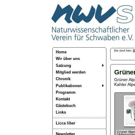
Sie sind hier:
S
Home
Wir über uns
Satzung
Grüner
Mitglied werden
Chronik
Grüner Alp
Kahler Alp
Publikationen
Programm
Kontakt
Gästebuch
Links
Licca liber
Grüner Alpe
Newsletter
(Adenostyles