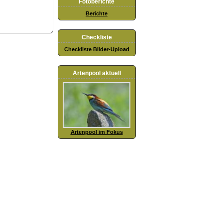
Fotoberichte
Berichte
Checkliste
Checkliste Bilder-Upload
Artenpool aktuell
Artenpool im Fokus