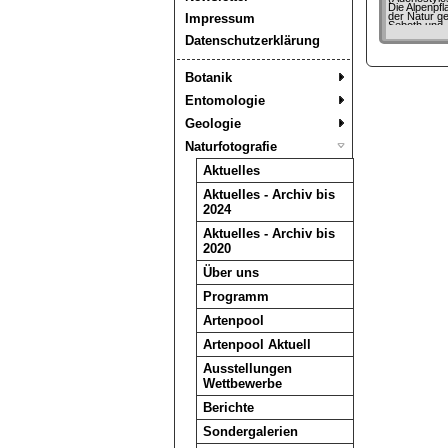
Die Alpenpf
der Natur ge
Impressum
Seboth und 
Schmermaul.
Datenschutzerklärung
Ferdinand G
1879-84
Botanik
Entomologie
Geologie
Naturfotografie
Aktuelles
Aktuelles - Archiv bis
2024
Aktuelles - Archiv bis
2020
Über uns
Programm
Artenpool
Artenpool Aktuell
Ausstellungen
Wettbewerbe
Berichte
Sondergalerien