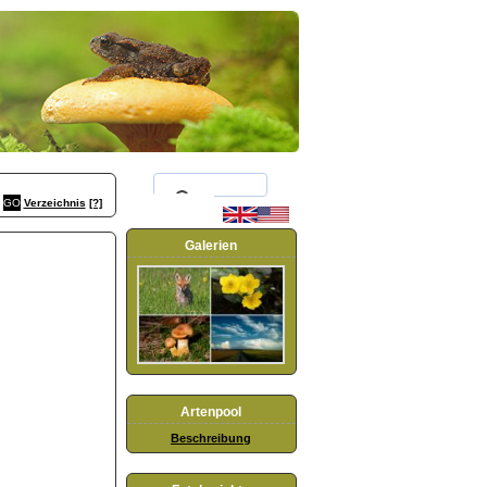
Verzeichnis
[?]
Galerien
Artenpool
Beschreibung