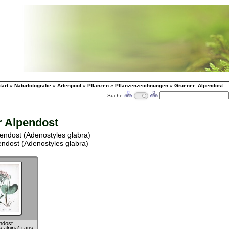
tart
»
Naturfotografie
»
Artenpool
»
Pflanzen
»
Pflanzenzeichnungen
»
Gruener_Alpendost
Suche
 Alpendost
endost (Adenostyles glabra)
endost (Adenostyles glabra)
ndost
 alpina) i aus: