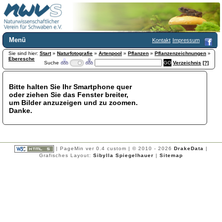
Menü
Kontakt
Impressum
Sie sind hier:
Home
Start
»
Naturfotografie
»
Artenpool
»
Pflanzen
»
Pflanzenzeichnungen
»
Eberesche
Suche
Verzeichnis
[?]
Wir über uns
Satzung
+
Mitglied werden
Bitte halten Sie Ihr Smartphone quer
oder ziehen Sie das Fenster breiter,
Chronik
um Bilder anzuzeigen und zu zoomen.
Publikationen
+
Danke.
Programm
Kontakt
Gästebuch
Links
| PageMin ver 0.4 custom | © 2010 - 2026
DrakeData
|
Grafisches Layout:
Sibylla Spiegelhauer
|
Sitemap
Licca liber
Newsletter
Impressum
Datenschutzerklärung
Botanik
+