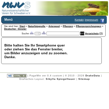
Menü
Kontakt
Impressum
Sie sind hier:
Home
Start
»
Naturfotografie
»
Artenpool
»
Pflanzen
»
Pflanzenzeichnungen
»
Deutscher_Ginster
Wir über uns
Suche
Verzeichnis
[?]
Satzung
+
Mitglied werden
Bitte halten Sie Ihr Smartphone quer
Chronik
oder ziehen Sie das Fenster breiter,
Publikationen
+
um Bilder anzuzeigen und zu zoomen.
Danke.
Programm
Kontakt
Gästebuch
Links
| PageMin ver 0.4 custom | © 2010 - 2026
DrakeData
|
Grafisches Layout:
Sibylla Spiegelhauer
|
Sitemap
Licca liber
Newsletter
Impressum
Datenschutzerklärung
Botanik
+