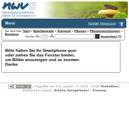
Menü
Kontakt
Impressum
Sie sind hier:
Home
Start
»
Naturfotografie
»
Artenpool
»
Pflanzen
»
Pflanzenzeichnungen
»
Borstgras
Suche
Verzeichnis
[?]
Wir über uns
Satzung
+
Mitglied werden
Bitte halten Sie Ihr Smartphone quer
oder ziehen Sie das Fenster breiter,
Chronik
um Bilder anzuzeigen und zu zoomen.
Publikationen
+
Danke.
Programm
Kontakt
Gästebuch
Links
| PageMin ver 0.4 custom | © 2010 - 2026
DrakeData
|
Grafisches Layout:
Sibylla Spiegelhauer
|
Sitemap
Licca liber
Newsletter
Impressum
Datenschutzerklärung
Botanik
+