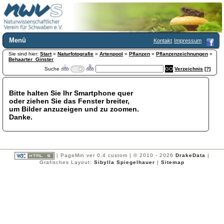
Menü
Kontakt
Impressum
Sie sind hier:
Home
Start
»
Naturfotografie
»
Artenpool
»
Pflanzen
»
Pflanzenzeichnungen
»
Behaarter_Ginster
Wir über uns
Suche
Verzeichnis
[?]
Satzung
+
Mitglied werden
Bitte halten Sie Ihr Smartphone quer
Chronik
oder ziehen Sie das Fenster breiter,
Publikationen
+
um Bilder anzuzeigen und zu zoomen.
Danke.
Programm
Kontakt
Gästebuch
Links
| PageMin ver 0.4 custom | © 2010 - 2026
DrakeData
|
Grafisches Layout:
Sibylla Spiegelhauer
|
Sitemap
Licca liber
Newsletter
Impressum
Datenschutzerklärung
Botanik
+