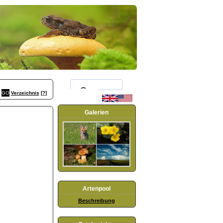
Verzeichnis
[?]
Galerien
Artenpool
Beschreibung