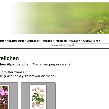
tart
»
Naturfotografie
»
Artenpool
»
Pflanzen
»
Pflanzenzeichnungen
»
Alpenveilchen
Suche
eilchen
hes Alpenveilchen
(Cyclamen purpurascens)
upnfutterpflanze für:
e (
Lacanobia (Diataraxia) oleracea
)