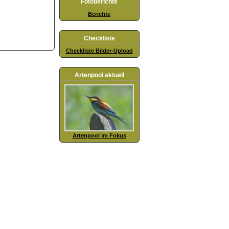
Fotoberichte
Berichte
Checkliste
Checkliste Bilder-Upload
Artenpool aktuell
Artenpool im Fokus