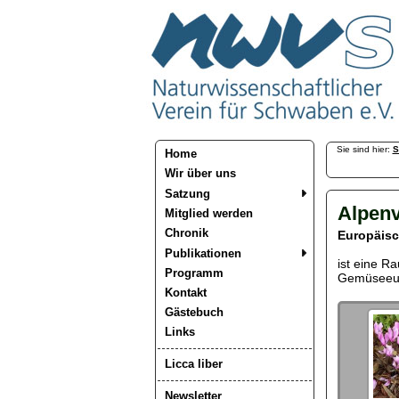
Sie sind hier:
S
Home
Wir über uns
Satzung
Alpenv
Mitglied werden
Chronik
Europäisc
Publikationen
ist eine Ra
Programm
Gemüseeul
Kontakt
Gästebuch
Links
Licca liber
Newsletter