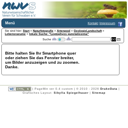
Menü
Kontakt
Impressum
Sie sind hier:
Home
Start
»
Naturfotografie
»
Artenpool
»
GeologieLandschaft
»
Lebensraeume
»
lokale Suche: "Leptophyes punctatissima"
Wir über uns
Suche
[?]
Satzung
+
Mitglied werden
Bitte halten Sie Ihr Smartphone quer
Chronik
oder ziehen Sie das Fenster breiter,
Publikationen
+
um Bilder anzuzeigen und zu zoomen.
Danke.
Programm
Kontakt
Gästebuch
Links
| PageMin ver 0.4 custom | © 2010 - 2026
DrakeData
|
Grafisches Layout:
Sibylla Spiegelhauer
|
Sitemap
Licca liber
Newsletter
Impressum
Datenschutzerklärung
Botanik
+