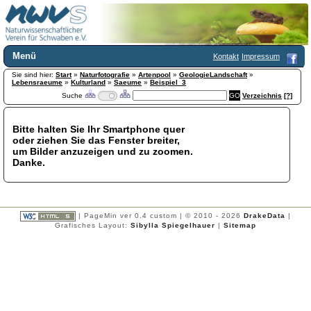
Menü
Kontakt
Impressum
Sie sind hier:
Home
Start
»
Naturfotografie
»
Artenpool
»
GeologieLandschaft
»
Lebensraeume
»
Kulturland
»
Saeume
»
Beispiel_3
Wir über uns
Suche
Verzeichnis
[?]
Satzung
+
Mitglied werden
Bitte halten Sie Ihr Smartphone quer
Chronik
oder ziehen Sie das Fenster breiter,
Publikationen
+
um Bilder anzuzeigen und zu zoomen.
Danke.
Programm
Kontakt
Gästebuch
Links
| PageMin ver 0.4 custom | © 2010 - 2026
DrakeData
|
Grafisches Layout:
Sibylla Spiegelhauer
|
Sitemap
Licca liber
Newsletter
Impressum
Datenschutzerklärung
Botanik
+