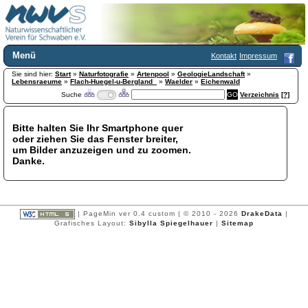
Menü
Kontakt
Impressum
Sie sind hier:
Home
Start
»
Naturfotografie
»
Artenpool
»
GeologieLandschaft
»
Lebensraeume
»
Flach-Huegel-u-Bergland_
»
Waelder
»
Eichenwald
Wir über uns
Suche
Verzeichnis
[?]
Satzung
+
Mitglied werden
Bitte halten Sie Ihr Smartphone quer
Chronik
oder ziehen Sie das Fenster breiter,
Publikationen
+
um Bilder anzuzeigen und zu zoomen.
Danke.
Programm
Kontakt
Gästebuch
Links
| PageMin ver 0.4 custom | © 2010 - 2026
DrakeData
|
Grafisches Layout:
Sibylla Spiegelhauer
|
Sitemap
Licca liber
Newsletter
Impressum
Datenschutzerklärung
Botanik
+