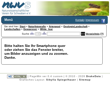
Menü
Kontakt
Impressum
Sie sind hier:
Home
Start
»
Naturfotografie
»
Artenpool
»
GeologieLandschaft
»
Landschaften
»
Gewaesser
»
Wilde_Isar
Wir über uns
Suche
Verzeichnis
[?]
Satzung
+
Mitglied werden
Bitte halten Sie Ihr Smartphone quer
Chronik
oder ziehen Sie das Fenster breiter,
Publikationen
+
um Bilder anzuzeigen und zu zoomen.
Danke.
Programm
Kontakt
Gästebuch
Links
| PageMin ver 0.4 custom | © 2010 - 2026
DrakeData
|
Grafisches Layout:
Sibylla Spiegelhauer
|
Sitemap
Licca liber
Newsletter
Impressum
Datenschutzerklärung
Botanik
+