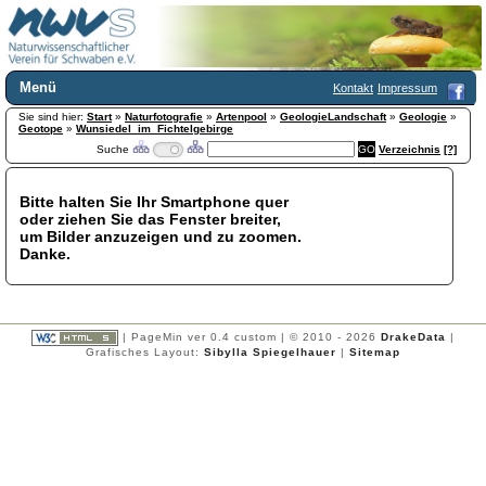
Menü
Kontakt
Impressum
Sie sind hier:
Home
Start
»
Naturfotografie
»
Artenpool
»
GeologieLandschaft
»
Geologie
»
Geotope
»
Wunsiedel_im_Fichtelgebirge
Wir über uns
Suche
Verzeichnis
[?]
Satzung
+
Mitglied werden
Bitte halten Sie Ihr Smartphone quer
Chronik
oder ziehen Sie das Fenster breiter,
Publikationen
+
um Bilder anzuzeigen und zu zoomen.
Danke.
Programm
Kontakt
Gästebuch
Links
| PageMin ver 0.4 custom | © 2010 - 2026
DrakeData
|
Grafisches Layout:
Sibylla Spiegelhauer
|
Sitemap
Licca liber
Newsletter
Impressum
Datenschutzerklärung
Botanik
+